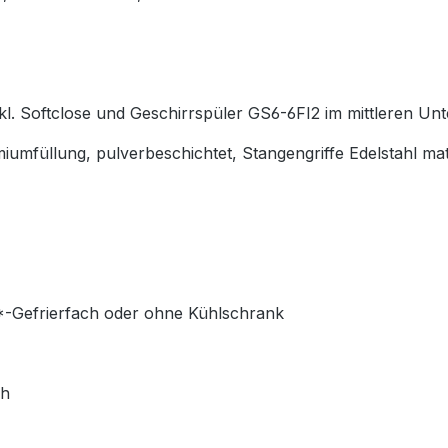
l. Softclose und Geschirrspüler
GS6-6FI2
im mittleren Un
füllung, pulverbeschichtet, Stangengriffe Edelstahl mat
-Gefrierfach oder ohne Kühlschrank
ch