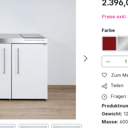
2.396
Preise exkl
ausw
Farbe
Bordera
E
Produkt
Zum Me
Teilen
Fragen
Produktnu
Gewicht:
1
Masse:
600