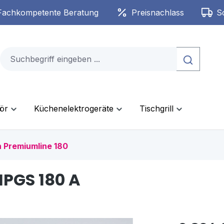
Fachkompetente Beratung
Preisnachlass
S
ör
Küchenelektrogeräte
Tischgrill
 Premiumline 180
PGS 180 A