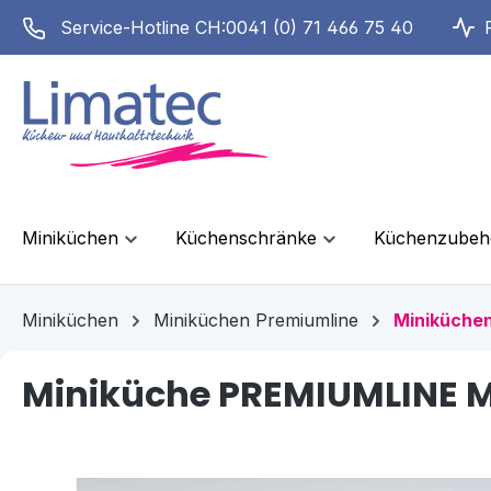
springen
Zur Hauptnavigation springen
Service-Hotline CH:
0041 (0) 71 466 75 40
Miniküchen
Küchenschränke
Küchenzubeh
Miniküchen
Miniküchen Premiumline
Miniküchen
Miniküche PREMIUMLINE M
Bildergalerie überspringen