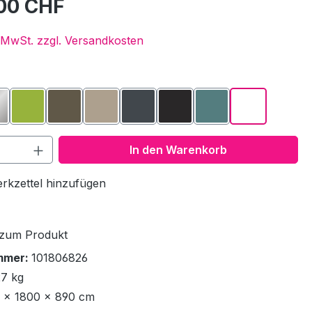
,00 CHF
. MwSt. zzgl. Versandkosten
ählen
uxrot
delstahl
Grüner Apfel
Mokka Metallic
Sand
Schiefergrau
Schwarz matt
Türkis
Weiß
 Anzahl: Gib den gewünschten Wert ein 
In den Warenkorb
rkzettel hinzufügen
 zum Produkt
mmer:
101806826
27 kg
 × 1800 × 890 cm