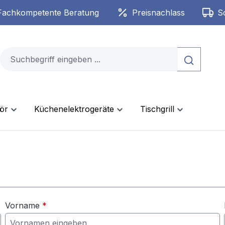
Fachkompetente Beratung
Preisnachlass
S
ör
Küchenelektrogeräte
Tischgrill
Vorname
*