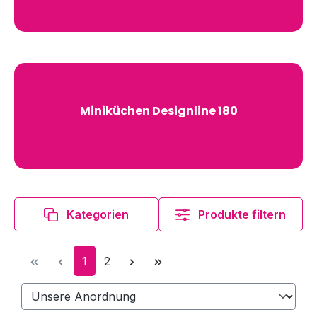
Miniküchen Designline 180
Kategorien
Produkte filtern
Seite
Seite
1
2