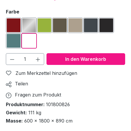
auswählen
Farbe
Borderauxrot
Edelstahl
Grüner Apfel
Mokka Metallic
Sand
Schiefergrau
Schwarz m
Türkis
Weiß
Produkt Anzahl: Gib den gewünschten We
In den Warenkorb
Zum Merkzettel hinzufügen
Teilen
Fragen zum Produkt
Produktnummer:
101800826
Gewicht:
111 kg
Masse:
600 × 1800 × 890 cm