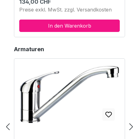
Regulärer Preis:
134,00 CHF
Preise exkl. MwSt. zzgl. Versandkosten
In den Warenkorb
Produktgalerie überspringen
Armaturen