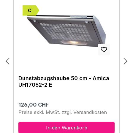
C
Dunstabzugshaube 50 cm - Amica
UH17052-2 E
Regulärer Preis:
126,00 CHF
Preise exkl. MwSt. zzgl. Versandkosten
In den Warenkorb